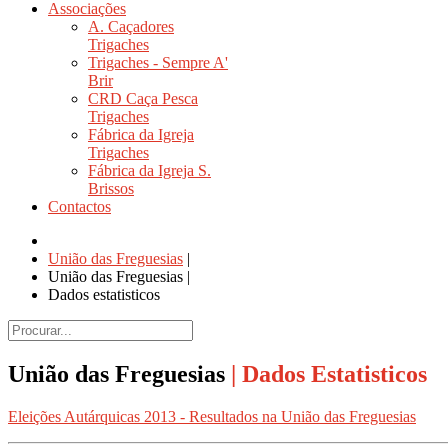
Associações
A. Caçadores
Trigaches
Trigaches - Sempre A'
Brir
CRD Caça Pesca
Trigaches
Fábrica da Igreja
Trigaches
Fábrica da Igreja S.
Brissos
Contactos
União das Freguesias
|
União das Freguesias
|
Dados estatisticos
União das Freguesias
| Dados Estatisticos
Eleições Autárquicas 2013 - Resultados na União das Freguesias