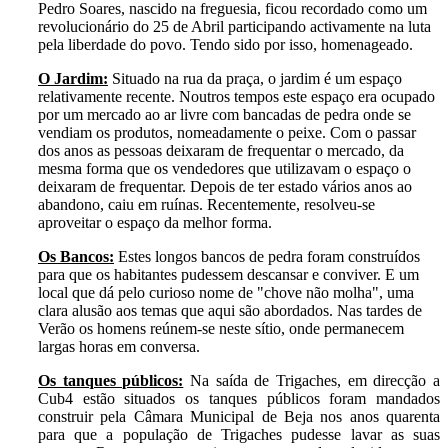
Pedro Soares, nascido na freguesia, ficou recordado como um
revolucionário do 25 de Abril participando activamente na luta
pela liberdade do povo. Tendo sido por isso, homenageado.
O Jardim:
Situado na rua da praça, o jardim é um espaço
relativamente recente. Noutros tempos este espaço era ocupado
por um mercado ao ar livre com bancadas de pedra onde se
vendiam os produtos, nomeadamente o peixe. Com o passar
dos anos as pessoas deixaram de frequentar o mercado, da
mesma forma que os vendedores que utilizavam o espaço o
deixaram de frequentar. Depois de ter estado vários anos ao
abandono, caiu em ruínas. Recentemente, resolveu-se
aproveitar o espaço da melhor forma.
Os Bancos:
Estes longos bancos de pedra foram construídos
para que os habitantes pudessem descansar e conviver. E um
local que dá pelo curioso nome de "chove não molha", uma
clara alusão aos temas que aqui são abordados. Nas tardes de
Verão os homens reúnem-se neste sítio, onde permanecem
largas horas em conversa.
Os tanques públicos:
Na saída de Trigaches, em direcção a
Cub4 estão situados os tanques públicos foram mandados
construir pela Câmara Municipal de Beja nos anos quarenta
para que a população de Trigaches pudesse lavar as suas