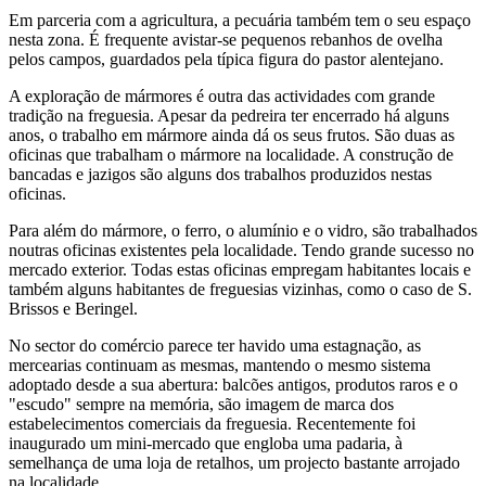
Em parceria com a agricultura, a pecuária também tem o seu espaço
nesta zona. É frequente avistar-se pequenos rebanhos de ovelha
pelos campos, guardados pela típica figura do pastor alentejano.
A exploração de mármores é outra das actividades com grande
tradição na freguesia. Apesar da pedreira ter encerrado há alguns
anos, o trabalho em mármore ainda dá os seus frutos. São duas as
oficinas que trabalham o mármore na localidade. A construção de
bancadas e jazigos são alguns dos trabalhos produzidos nestas
oficinas.
Para além do mármore, o ferro, o alumínio e o vidro, são trabalhados
noutras oficinas existentes pela localidade. Tendo grande sucesso no
mercado exterior. Todas estas oficinas empregam habitantes locais e
também alguns habitantes de freguesias vizinhas, como o caso de S.
Brissos e Beringel.
No sector do comércio parece ter havido uma estagnação, as
mercearias continuam as mesmas, mantendo o mesmo sistema
adoptado desde a sua abertura: balcões antigos, produtos raros e o
"escudo" sempre na memória, são imagem de marca dos
estabelecimentos comerciais da freguesia. Recentemente foi
inaugurado um mini-mercado que engloba uma padaria, à
semelhança de uma loja de retalhos, um projecto bastante arrojado
na localidade.