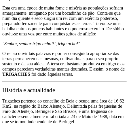
Esta era uma época de muita fome e miséria as populações sofriam
amargamente, mitigando por um bocadinho de pão. Conta-se que
num dia quente e seco surgiu um rei com um exército poderoso,
preparado ferozmente para conquistar estas terras. Travou-se uma
batalha entre os poucos habitantes e o poderoso exército. De súbito
ouviu-se uma voz por entre muitos gritos de aflição:
"Senhor, senhor trigo acho!!!, trigo acho!"
O rei ao ouvir tais palavras e por ter conseguido apropriar-se das
terras permaneceu nas mesmas, cultivando-as para o seu próprio
sustento e da sua aldeia. A terra era bastante produtiva em trigo e os
campos pareciam verdadeiras mantas douradas. E assim, o nome de
TRIGACHES
foi dado àquelas terras.
História e actualidade
Trigaches pertence ao concelho de Beja e ocupa uma área de 16,62
Km2, na região do Baixo Alentejo. Delimitada pelas freguesias de
Faro do Alentejo, Beringel e São Brissos, é uma freguesia de
carácter essencialmente rural criada a 23 de Maio de 1988, data em
que se tomou independente de Beringel.