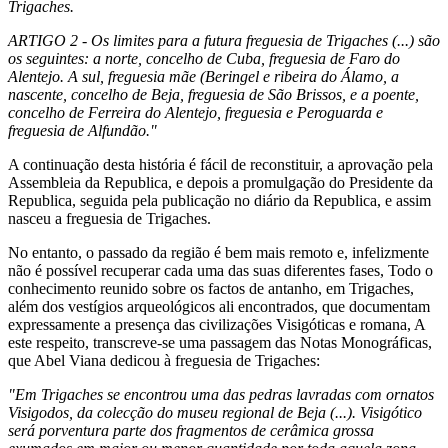
Trigaches.
ARTIGO 2 - Os limites para a futura freguesia de Trigaches (...) são
os seguintes: a norte, concelho de Cuba, freguesia de Faro do
Alentejo. A sul, freguesia mãe (Beringel e ribeira do Álamo, a
nascente, concelho de Beja, freguesia de São Brissos, e a poente,
concelho de Ferreira do Alentejo, freguesia e Peroguarda e
freguesia de Alfundão."
A continuação desta história é fácil de reconstituir, a aprovação pela
Assembleia da Republica, e depois a promulgação do Presidente da
Republica, seguida pela publicação no diário da Republica, e assim
nasceu a freguesia de Trigaches.
No entanto, o passado da região é bem mais remoto e, infelizmente
não é possível recuperar cada uma das suas diferentes fases, Todo o
conhecimento reunido sobre os factos de antanho, em Trigaches,
além dos vestígios arqueológicos ali encontrados, que documentam
expressamente a presença das civilizações Visigóticas e romana, A
este respeito, transcreve-se uma passagem das Notas Monográficas,
que Abel Viana dedicou à freguesia de Trigaches:
"Em Trigaches se encontrou uma das pedras lavradas com ornatos
Visigodos, da colecção do museu regional de Beja (...).
Visigótico
será porventura parte dos fragmentos de cerâmica grossa