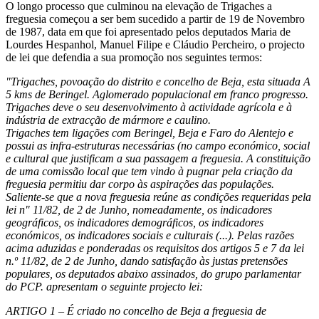
O longo processo que culminou na elevação de Trigaches a
freguesia começou a ser bem sucedido a partir de 19 de Novembro
de 1987, data em que foi apresentado pelos deputados Maria de
Lourdes Hespanhol, Manuel Filipe e Cláudio Percheiro, o projecto
de lei que defendia a sua promoção nos seguintes termos:
"Trigaches, povoação do distrito e concelho de Beja, esta situada A
5 kms de Beringel. Aglomerado populacional em franco progresso.
Trigaches deve o seu desenvolvimento à actividade agrícola e à
indústria de extracção de mármore e caulino.
Trigaches tem ligações com Beringel, Beja e Faro do Alentejo e
possui as infra-estruturas necessárias (no campo económico, social
e cultural que justificam a sua passagem a freguesia. A constituição
de uma comissão local que tem vindo à pugnar pela criação da
freguesia permitiu dar corpo às aspirações das populações.
Saliente-se que a nova freguesia reúne as condições requeridas pela
lei n" 11/82, de 2 de Junho, nomeadamente, os indicadores
geográficos, os indicadores demográficos, os indicadores
económicos, os indicadores sociais e culturais (...). Pelas razões
acima aduzidas e ponderadas os requisitos dos artigos 5 e 7 da lei
n.º 11/82, de 2 de Junho, dando satisfação às justas pretensões
populares, os deputados abaixo assinados, do grupo parlamentar
do PCP. apresentam o seguinte projecto lei:
ARTIGO 1 – É criado no concelho de Beja a freguesia de