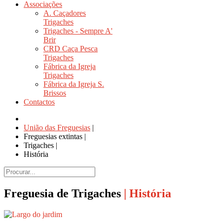
Associações
A. Caçadores
Trigaches
Trigaches - Sempre A'
Brir
CRD Caça Pesca
Trigaches
Fábrica da Igreja
Trigaches
Fábrica da Igreja S.
Brissos
Contactos
União das Freguesias
|
Freguesias extintas
|
Trigaches
|
História
Freguesia de Trigaches
| História