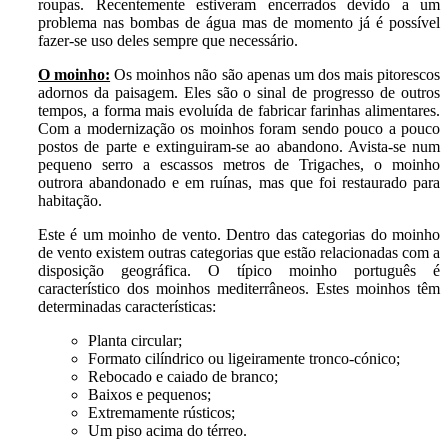
roupas. Recentemente estiveram encerrados devido a um
problema nas bombas de água mas de momento já é possível
fazer-se uso deles sempre que necessário.
O moinho:
Os moinhos não são apenas um dos mais pitorescos
adornos da paisagem. Eles são o sinal de progresso de outros
tempos, a forma mais evoluída de fabricar farinhas alimentares.
Com a modernização os moinhos foram sendo pouco a pouco
postos de parte e extinguiram-se ao abandono. Avista-se num
pequeno serro a escassos metros de Trigaches, o moinho
outrora abandonado e em ruínas, mas que foi restaurado para
habitação.
Este é um moinho de vento. Dentro das categorias do moinho
de vento existem outras categorias que estão relacionadas com a
disposição geográfica. O típico moinho português é
característico dos moinhos mediterrâneos. Estes moinhos têm
determinadas características:
Planta circular;
Formato cilíndrico ou ligeiramente tronco-cónico;
Rebocado e caiado de branco;
Baixos e pequenos;
Extremamente rústicos;
Um piso acima do térreo.