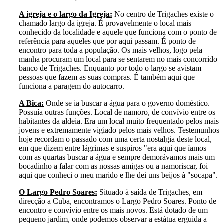
A igreja e o largo da Igreja:
No centro de Trigaches existe o
chamado largo da igreja. É provavelmente o local mais
conhecido da localidade e aquele que funciona com o ponto de
referência para aqueles que por aqui passam. É ponto de
encontro para toda a população. Os mais velhos, logo pela
manha procuram um local para se sentarem no mais concorrido
banco de Trigaches. Enquanto por todo o largo se avistam
pessoas que fazem as suas compras. É também aqui que
funciona a paragem do autocarro.
A Bica:
Onde se ia buscar a água para o governo doméstico.
Possuía outras funções. Local de namoro, de convívio entre os
habitantes da aldeia. Era um local muito frequentado pelos mais
jovens e extremamente vigiado pelos mais velhos. Testemunhos
hoje recordam o passado com uma certa nostalgia deste local,
em que dizem entre lágrimas e suspiros "era aqui que íamos
com as quartas buscar a água e sempre demorávamos mais um
bocadinho a falar com as nossas amigas ou a namoriscar, foi
aqui que conheci o meu marido e lhe dei uns beijos à "socapa".
O Largo Pedro Soares:
Situado à saída de Trigaches, em
direcção a Cuba, encontramos o Largo Pedro Soares. Ponto de
encontro e convívio entre os mais novos. Está dotado de um
pequeno jardim, onde podemos observar a estátua erguida a